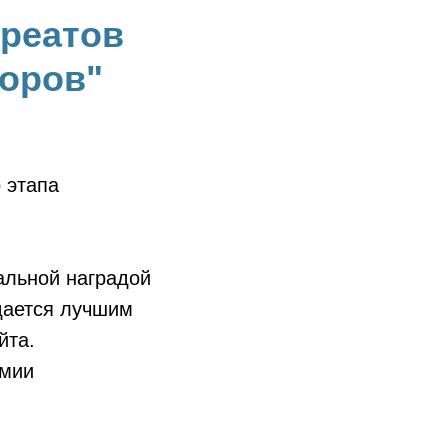
реатов
оров"
 этапа
льной наградой
дается лучшим
йта.
емии