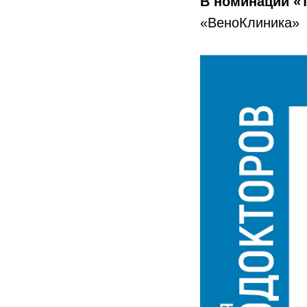
В номинации «Т
«ВеноКлиника»