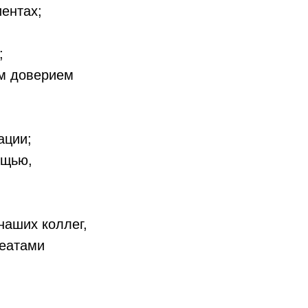
ентах;
;
им доверием
ации;
ощью,
наших коллег,
реатами